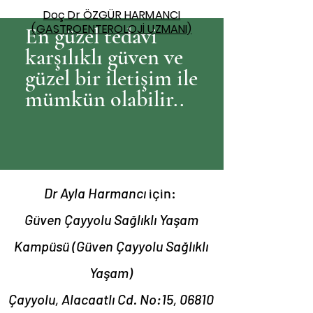
Doç Dr ÖZGÜR HARMANCI
(GASTROENTEROLOJİ UZMANI)
En güzel tedavi
karşılıklı güven ve
güzel bir iletişim ile
mümkün olabilir..
Dr Ayla Harmancı
için:
Güven Çayyolu Sağlıklı Yaşam
Kampüsü (Güven Çayyolu Sağlıklı
Yaşam)
Çayyolu, Alacaatlı Cd. No:15, 06810