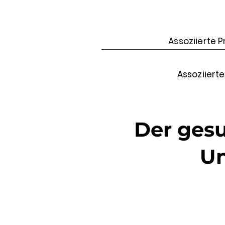
Assoziierte 
Assoziiert
Der gesu
Un