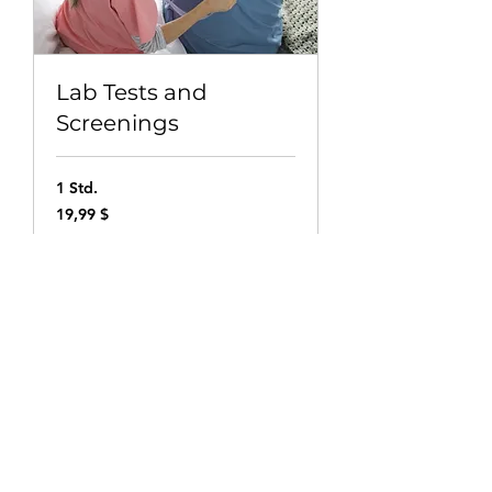
Lab Tests and
Screenings
1 Std.
19,99
19,99 $
US-
Dollar
Buchen